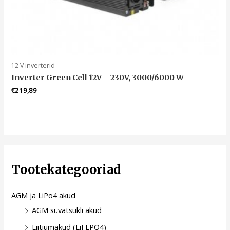
12 V inverterid
Inverter Green Cell 12V – 230V, 3000/6000 W
€
219,89
Tootekategooriad
AGM ja LiPo4 akud
AGM süvatsükli akud
Liitiumakud (LiFEPO4)