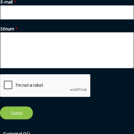
E-mail
*
Sõnum
*
Saada
Customal OÜ