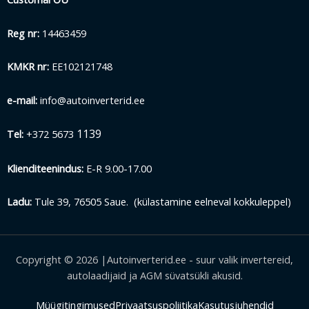
Reg nr:
14463459
KMKR nr:
EE102121748
e-mail:
info@autoinverterid.ee
1139
Tel:
+372 5673
Klienditeenindus:
E-R 9.00-17.00
Ladu:
Tule 39, 76505 Saue. (külastamine eelneval kokkuleppel)
Copyright © 2026 |Autoinverterid.ee - suur valik invertereid,
autolaadijaid ja AGM süvatsükli akusid.
Müügitingimused
Privaatsuspoliitika
Kasutusjuhendid