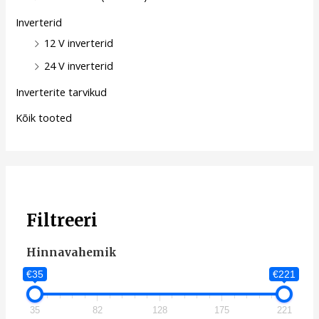
Inverterid
12 V inverterid
24 V inverterid
Inverterite tarvikud
Kõik tooted
Filtreeri
Hinnavahemik
€35
€221
35
82
128
175
221