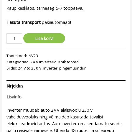
Kaup kesklaos, tarneaeg 5-7 tööpäeva.
Tasuta transport
pakiautomaati!
Lisa korvi
Tootekood:
INV23
Kategooriad:
24 V inverterid
,
Kõik tooted
Sildid:
24 V to 230 V
,
inverter
,
pingemuundur
Kirjeldus
Lisainfo
Inverter muudab auto 24 V alalisvoolu 230 V
vahelduvvooluks ning võimaldab kasutada tavalisi
elektriseadmeid autos. Autoinverter on asendamatu seade
palju reisivale inimesele. Ühenda 4G ruuter ja sülearvuti