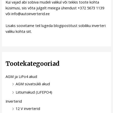
Kui vajad abi sobiva mudeli valikul või tekkis toote kohta
küsimusi, siis võta julgelt meiega ühendust +372 5673 1139
või info@autoinverterid.ee
Lisaks soovitame teil lugeda blogipostitust sobiliku inverteri
valiku kohta
siit
.
Tootekategooriad
AGM ja LiPo4 akud
AGM süvatsükli akud
Liitiumakud (LiFEPO4)
Inverterid
12 V inverterid