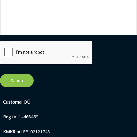
Saada
Customal OÜ
Reg nr:
14463459
KMKR nr:
EE102121748