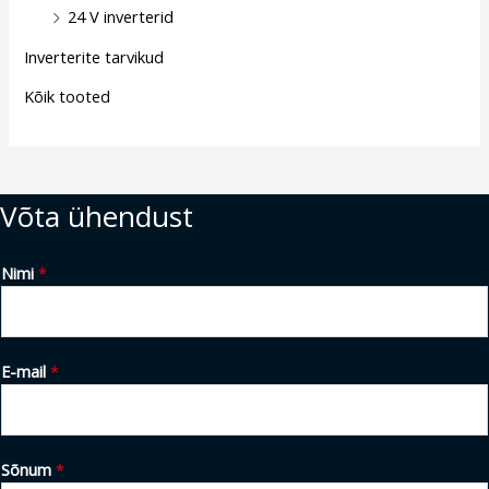
24 V inverterid
Inverterite tarvikud
Kõik tooted
Võta ühendust
Nimi
*
E-mail
*
Sõnum
*