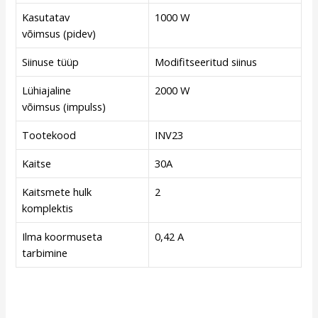
Kasutatav
1000 W
võimsus (pidev)
Siinuse tüüp
Modifitseeritud siinus
Lühiajaline
2000 W
võimsus (impulss)
Tootekood
INV23
Kaitse
30A
Kaitsmete hulk
2
komplektis
Ilma koormuseta
0,42 A
tarbimine