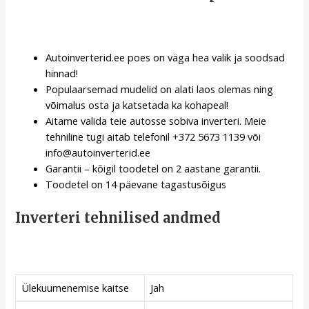
Autoinverterid.ee poes on väga hea valik ja soodsad
hinnad!
Populaarsemad mudelid on alati laos olemas ning
võimalus osta ja katsetada ka kohapeal!
Aitame valida teie autosse sobiva inverteri. Meie
tehniline tugi aitab telefonil +372 5673 1139 või
info@autoinverterid.ee
Garantii – kõigil toodetel on 2 aastane garantii.
Toodetel on 14 päevane tagastusõigus
Inverteri tehnilised andmed
Ülekuumenemise kaitse
Jah