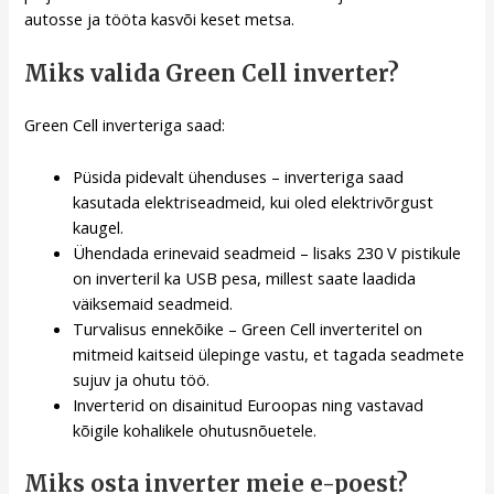
autosse ja tööta kasvõi keset metsa.
Miks valida Green Cell inverter?
Green Cell inverteriga saad:
Püsida pidevalt ühenduses – inverteriga saad
kasutada elektriseadmeid, kui oled elektrivõrgust
kaugel.
Ühendada erinevaid seadmeid – lisaks 230 V pistikule
on inverteril ka USB pesa, millest saate laadida
väiksemaid seadmeid.
Turvalisus ennekõike – Green Cell inverteritel on
mitmeid kaitseid ülepinge vastu, et tagada seadmete
sujuv ja ohutu töö.
Inverterid on disainitud Euroopas ning vastavad
kõigile kohalikele ohutusnõuetele.
Miks osta inverter meie e-poest?