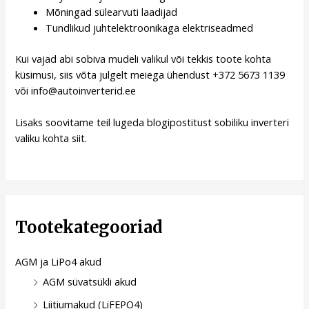
Mõningad sülearvuti laadijad
Tundlikud juhtelektroonikaga elektriseadmed
Kui vajad abi sobiva mudeli valikul või tekkis toote kohta
küsimusi, siis võta julgelt meiega ühendust +372 5673 1139
või info@autoinverterid.ee
Lisaks soovitame teil lugeda blogipostitust sobiliku inverteri
valiku kohta
siit
.
Tootekategooriad
AGM ja LiPo4 akud
AGM süvatsükli akud
Liitiumakud (LiFEPO4)