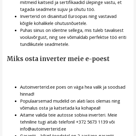
mitmeid kaitseid ja sertifikaadid ülepinge vastu, et
tagada seadmete sujuv ja ohutu töö.
Inverterid on disainitud Euroopas ning vastavad
kõigile kohalikele ohutusnõuetele.
Puhas siinus on identne sellega, mis tuleb tavalisest
vooluvõrgust, ning see võimaldab perfektse töö eriti
tundlikutele seadmetele.
Miks osta inverter meie e-poest
Autoinverterid.ee poes on väga hea valik ja soodsad
hinnad!
Populaarsemad mudelid on alati laos olemas ning
võimalus osta ja katsetada ka kohapeal!
Aitame valida teie autosse sobiva inverteri. Meie
tehniline tugi aitab telefonil +372 5673 1139 või
info@autoinverterid.ee
Garantii – kõigil toodetel on 2 aastane garantii.