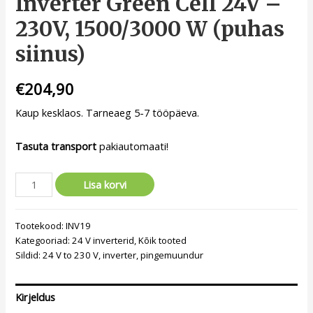
Inverter Green Cell 24V –
230V, 1500/3000 W (puhas
siinus)
€
204,90
Kaup kesklaos. Tarneaeg 5-7 tööpäeva.
Tasuta transport
pakiautomaati!
Lisa korvi
Tootekood:
INV19
Kategooriad:
24 V inverterid
,
Kõik tooted
Sildid:
24 V to 230 V
,
inverter
,
pingemuundur
Kirjeldus