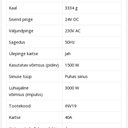
Kaal
3334 g
Sisend pinge
24V DC
Väljundpinge
230V AC
Sagedus
50Hz
Ülepinge kaitse
Jah
Kasutatav võimsus (pidev)
1500 W
Siinuse tüüp
Puhas siinus
Lühiajaline
3000 W
võimsus (impulss)
Tootekood
INV19
Kaitse
40A