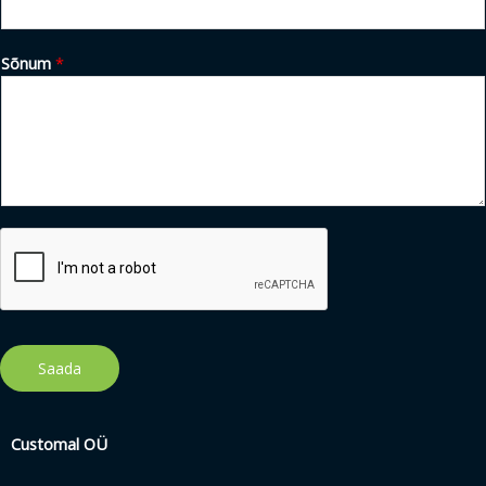
Sõnum
*
Saada
Customal OÜ