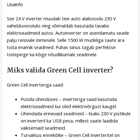
Lisainfo
See 24 V inverter muudab teie auto alalisvoolu 230 V
vahelduvvooluks ning võimaldab kasutada tavalisi
elektriseadmeid autos. Autoinverter on asendamatu seade
palju reisivale inimesele. Selle 1500 W mudeliga saate ära
toita enamik seadmed. Puhas siinus tagab perfektse
toitepinge ka kõige nõudlikumale seadmele.
Miks valida Green Cell inverter?
Green Cell inverteriga saad:
Püsida ühenduses – inverteriga saad kasutada
elektriseadmeid kui oled elektrivõrgust kaugel.
Ühendada erinevaid seadmeid – lisaks 230 V pistikule
on inverteril ka USB pesa, millest saate laadida
väiksemaid seadmeid.
Turvalisus ennekõike – Green Cell inverteritel on