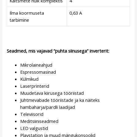
Kaitsmete hulk komplektis
4
Ilma koormuseta
0,63 A
tarbimine
Seadmed, mis vajavad “puhta siinusega” inverterit:
Mikrolaineahjud
Espressomasinad
Külmikud
Laserprinterid
Muudetava kiirusega tööriistad
Juhtmevabade tööriistade ja ka näiteks
hambaharja/pardli laadijad
Televiisorid
Meditsiiniseadmed
LED valgustid
Playstation ja muud mängukonsoolid