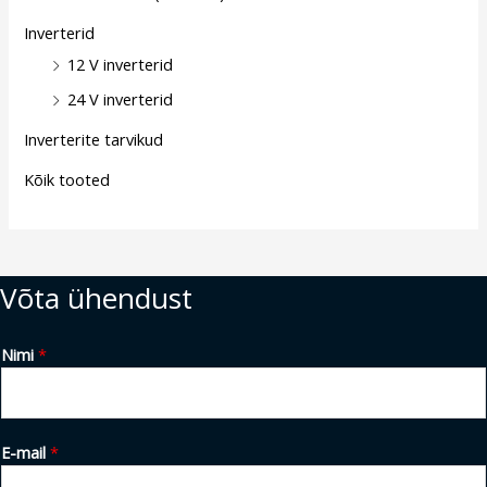
Inverterid
12 V inverterid
24 V inverterid
Inverterite tarvikud
Kõik tooted
Võta ühendust
Nimi
*
E-mail
*