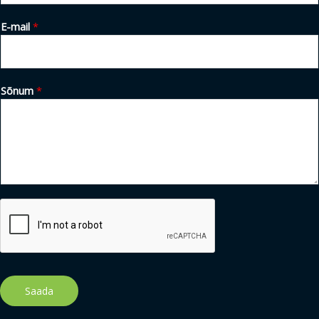
E-mail
*
Sõnum
*
Saada