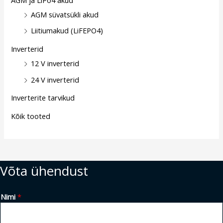
AGM süvatsükli akud
Liitiumakud (LiFEPO4)
Inverterid
12 V inverterid
24 V inverterid
Inverterite tarvikud
Kõik tooted
Võta ühendust
Nimi
*