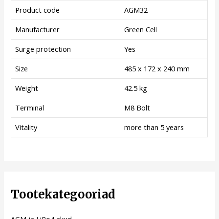
Product code
AGM32
Manufacturer
Green Cell
Surge protection
Yes
Size
485 x 172 x 240 mm
Weight
42.5 kg
Terminal
M8 Bolt
Vitality
more than 5 years
Tootekategooriad
AGM ja LiPo4 akud