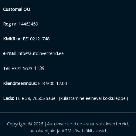
Customal OÜ
Reg nr:
14463459
KMKR nr:
EE102121748
e-mail:
info@autoinverterid.ee
1139
Tel:
+372 5673
Klienditeenindus:
E-R 9.00-17.00
Ladu:
Tule 39, 76505 Saue. (külastamine eelneval kokkuleppel)
Copyright © 2026 |Autoinverterid.ee - suur valik invertereid,
autolaadijaid ja AGM süvatsükli akusid.