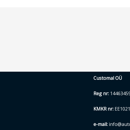
Customal OÜ
Reg nr:
1446345
KMKR nr:
EE1021
e-mail:
info@auto