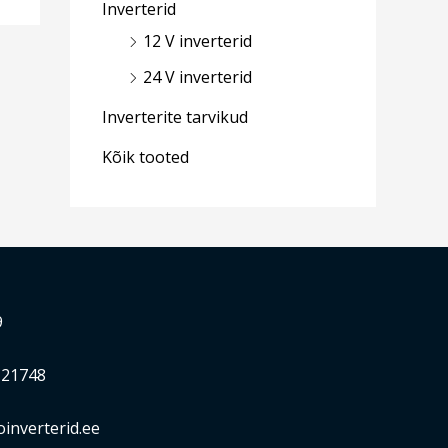
Inverterid
12 V inverterid
24 V inverterid
Inverterite tarvikud
Kõik tooted
9
21748
inverterid.ee