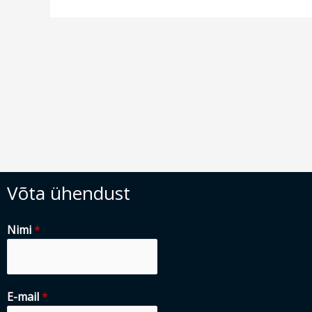
Võta ühendust
Nimi
*
E-mail
*